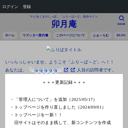
ログイン
登録
「チビあくまのしっぽ」「ふり～ば～ど」統合サイト。
卯月庵
SEARCH
ホーム
ウズッター案内書
このページについて
ふぉ～らむ
BLOG
いっらっしゃいませ。ようこそ「ふり～ば～ど」へ！！
あなたは、
人目の訪問者です。
＋＋＋更新記録＋＋＋
・「管理人について」を追加（2025/05/17）
・トップページを作り直しました（2024/09/01）
・トップページを一新！！
旧サイトはそのまま残して、新コンテンツを作成