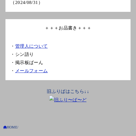
（2024/08/31）
＋＋＋お品書き＋＋＋
・
管理人について
・シン語り
・掲示板ばーん
・
メールフォーム
旧ふりばはこちら↓↓
HOME